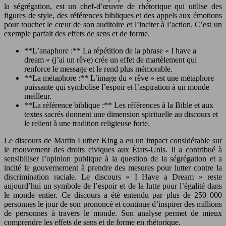
la ségrégation, est un chef-d’œuvre de rhétorique qui utilise des
figures de style, des références bibliques et des appels aux émotions
pour toucher le cœur de son auditoire et l’inciter à l’action. C’est un
exemple parfait des effets de sens et de forme.
**L’anaphore :** La répétition de la phrase « I have a
dream » (j’ai un rêve) crée un effet de martèlement qui
renforce le message et le rend plus mémorable.
**La métaphore :** L’image du « rêve » est une métaphore
puissante qui symbolise l’espoir et l’aspiration à un monde
meilleur.
**La référence biblique :** Les références à la Bible et aux
textes sacrés donnent une dimension spirituelle au discours et
le relient à une tradition religieuse forte.
Le discours de Martin Luther King a eu un impact considérable sur
le mouvement des droits civiques aux États-Unis. Il a contribué à
sensibiliser l’opinion publique à la question de la ségrégation et a
incité le gouvernement à prendre des mesures pour lutter contre la
discrimination raciale. Le discours « I Have a Dream » reste
aujourd’hui un symbole de l’espoir et de la lutte pour l’égalité dans
le monde entier. Ce discours a été entendu par plus de 250 000
personnes le jour de son prononcé et continue d’inspirer des millions
de personnes à travers le monde. Son analyse permet de mieux
comprendre les effets de sens et de forme en rhétorique.