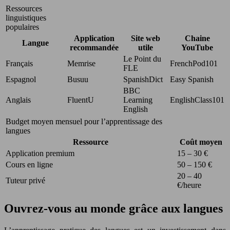
Ressources
linguistiques
populaires
Application
Site web
Chaine
Langue
recommandée
utile
YouTube
Le Point du
Français
Memrise
FrenchPod101
FLE
Espagnol
Busuu
SpanishDict
Easy Spanish
BBC
Anglais
FluentU
Learning
EnglishClass101
English
Budget moyen mensuel pour l’apprentissage des
langues
Ressource
Coût moyen
Application premium
15 – 30 €
Cours en ligne
50 – 150 €
20 – 40
Tuteur privé
€/heure
Ouvrez-vous au monde grâce aux langues