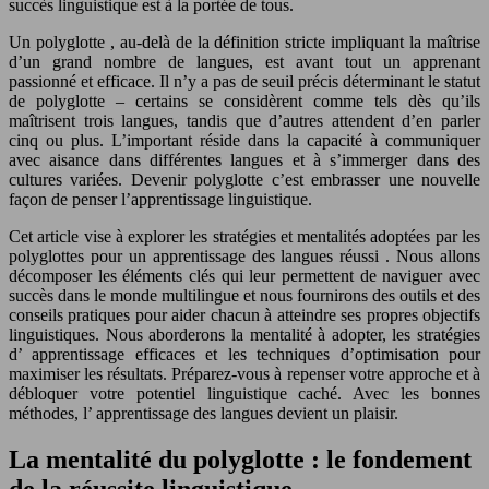
succès linguistique
est à la portée de tous.
Un
polyglotte
, au-delà de la définition stricte impliquant la maîtrise
d’un grand nombre de langues, est avant tout un apprenant
passionné et efficace. Il n’y a pas de seuil précis déterminant le statut
de
polyglotte
– certains se considèrent comme tels dès qu’ils
maîtrisent trois langues, tandis que d’autres attendent d’en parler
cinq ou plus. L’important réside dans la capacité à communiquer
avec aisance dans différentes langues et à s’immerger dans des
cultures variées. Devenir
polyglotte
c’est embrasser une nouvelle
façon de penser l’apprentissage linguistique.
Cet article vise à explorer les stratégies et mentalités adoptées par les
polyglottes
pour un
apprentissage des langues réussi
. Nous allons
décomposer les éléments clés qui leur permettent de naviguer avec
succès dans le monde multilingue et nous fournirons des outils et des
conseils pratiques pour aider chacun à atteindre ses propres objectifs
linguistiques. Nous aborderons la mentalité à adopter, les stratégies
d’
apprentissage efficaces
et les techniques d’optimisation pour
maximiser les résultats. Préparez-vous à repenser votre approche et à
débloquer votre potentiel linguistique caché. Avec les bonnes
méthodes, l’
apprentissage des langues
devient un plaisir.
La mentalité du polyglotte : le fondement
de la réussite linguistique