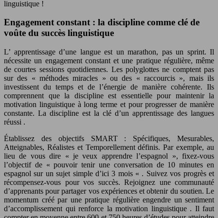
linguistique
!
Engagement constant : la discipline comme clé de
voûte du succès linguistique
L’
apprentissage
d’une langue est un marathon, pas un sprint. Il
nécessite un engagement constant et une pratique régulière, même
de courtes sessions quotidiennes. Les
polyglottes
ne comptent pas
sur des « méthodes miracles » ou des « raccourcis », mais ils
investissent du temps et de l’énergie de manière cohérente. Ils
comprennent que la discipline est essentielle pour maintenir la
motivation linguistique
à long terme et pour progresser de manière
constante. La
discipline
est la clé d’un
apprentissage des langues
réussi
.
Établissez des objectifs SMART : Spécifiques, Mesurables,
Atteignables, Réalistes et Temporellement définis. Par exemple, au
lieu de vous dire « je veux apprendre l’espagnol », fixez-vous
l’objectif de « pouvoir tenir une conversation de
10 minutes
en
espagnol sur un sujet simple d’ici
3 mois
« . Suivez vos progrès et
récompensez-vous pour vos succès. Rejoignez une communauté
d’apprenants pour partager vos expériences et obtenir du soutien. Le
momentum créé par une pratique régulière engendre un sentiment
d’accomplissement qui renforce la
motivation linguistique
. Il faut
compter en moyenne entre
600 et 750 heures
d’études pour atteindre