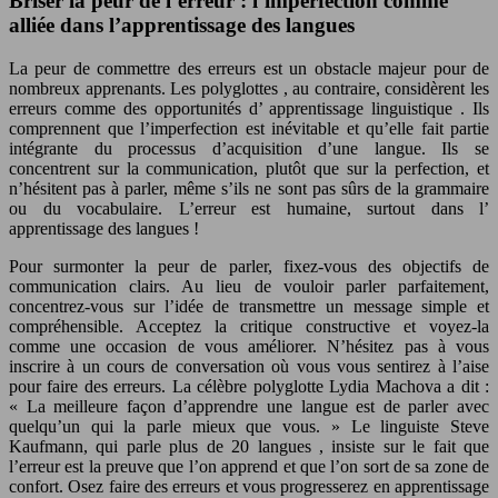
Briser la peur de l’erreur : l’imperfection comme
alliée dans l’apprentissage des langues
La peur de commettre des erreurs est un obstacle majeur pour de
nombreux apprenants. Les
polyglottes
, au contraire, considèrent les
erreurs comme des opportunités d’
apprentissage linguistique
. Ils
comprennent que l’imperfection est inévitable et qu’elle fait partie
intégrante du processus d’acquisition d’une langue. Ils se
concentrent sur la communication, plutôt que sur la perfection, et
n’hésitent pas à parler, même s’ils ne sont pas sûrs de la grammaire
ou du vocabulaire. L’erreur est humaine, surtout dans l’
apprentissage des langues
!
Pour surmonter la peur de parler, fixez-vous des objectifs de
communication clairs. Au lieu de vouloir parler parfaitement,
concentrez-vous sur l’idée de transmettre un message simple et
compréhensible. Acceptez la critique constructive et voyez-la
comme une occasion de vous améliorer. N’hésitez pas à vous
inscrire à un cours de conversation où vous vous sentirez à l’aise
pour faire des erreurs. La célèbre
polyglotte
Lydia Machova a dit :
« La meilleure façon d’apprendre une langue est de parler avec
quelqu’un qui la parle mieux que vous. » Le linguiste Steve
Kaufmann, qui parle plus de
20 langues
, insiste sur le fait que
l’erreur est la preuve que l’on apprend et que l’on sort de sa zone de
confort. Osez faire des erreurs et vous progresserez en
apprentissage