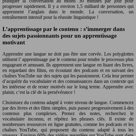
pratiquer la conversation au moins
30 minutes
par jour pour
progresser rapidement. Il y a environ
1,5 milliard
de personnes qui
apprennent l’anglais dans le monde. La conversation, un
entraînement intensif pour la
réussite linguistique
!
L’apprentissage par le contenu : s’immerger dans
des sujets passionnants pour un apprentissage
motivant
Apprendre une langue ne doit pas être une corvée. Les
polyglottes
utilisent l’
apprentissage
par le contenu pour rendre le processus plus
engageant et amusant. Ils apprennent une langue en lisant des livres,
en regardant des films, en écoutant des podcasts et en suivant des
chaînes YouTube sur des sujets qui les passionnent. Cela leur permet
d’acquérir du vocabulaire et des connaissances dans un contexte qui
les intéresse et de rester motivés sur le long terme. Apprendre avec
plaisir, c’est la clé de la persévérance !
Choisissez du contenu adapté à votre niveau de langue. Commencez
par des livres et des films simples, puis passez progressivement à des
contenus plus complexes. Prenez des notes, recherchez le
vocabulaire inconnu, et répétez les phrases clés. Il existe de
nombreuses ressources en ligne gratuites, comme les podcasts et les
chaînes YouTube, qui proposent du contenu adapté à tous les
niveaux. Environ
60%
des vidéos regardées sur YouTube sont dans