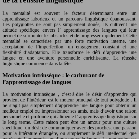
La mentalité est souvent le facteur déterminant entre un
apprentissage
laborieux et un parcours linguistique épanouissant.
Les
polyglottes
ne sont pas simplement doués; ils cultivent une
attitude spécifique envers l’
apprentissage des langues
qui leur
permet de surmonter les obstacles et de progresser rapidement. Cette
mentalité se caractérise par une forte motivation interne, une
acceptation de l’imperfection, un engagement constant et une
flexibilité d’adaptation. Elle transforme le défi d’apprendre une
langue en une aventure personnelle enrichissante. La
réussite
linguistique
commence dans la tête.
Motivation intrinsèque : le carburant de
l’apprentissage des langues
La
motivation intrinsèque
, c’est-à-dire le désir d’apprendre qui
provient de l’intérieur, est le moteur principal de tout
polyglotte
. Il
ne s’agit pas simplement d’apprendre une langue pour obtenir un
meilleur emploi ou impressionner ses amis, mais d’avoir une raison
personnelle et profonde qui alimente l’
apprentissage linguistique
sur
le long terme. Cette raison peut être un amour pour une culture
spécifique, un désir de communiquer avec des proches, une passion
pour la littérature étrangère, ou simplement le défi intellectuel que
représente l’
apprentissage
d’une nouvelle langue. La
motivation
est