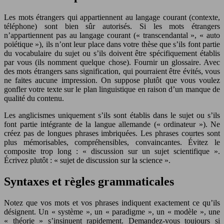
Les mots étrangers qui appartiennent au langage courant (contexte,
téléphone) sont bien sûr autorisés. Si les mots étrangers
n’appartiennent pas au langage courant (« transcendantal », « auto
poïétique »), ils n’ont leur place dans votre thèse que s’ils font partie
du vocabulaire du sujet ou s’ils doivent être spécifiquement établis
par vous (ils nomment quelque chose). Fournir un glossaire. Avec
des mots étrangers sans signification, qui pourraient être évités, vous
ne faites aucune impression. On suppose plutôt que vous voulez
gonfler votre texte sur le plan linguistique en raison d’un manque de
qualité du contenu.
Les anglicismes uniquement s’ils sont établis dans le sujet ou s’ils
font partie intégrante de la langue allemande (« ordinateur »). Ne
créez pas de longues phrases imbriquées. Les phrases courtes sont
plus mémorisables, compréhensibles, convaincantes. Évitez le
composite trop long : « discussion sur un sujet scientifique ».
Écrivez plutôt : « sujet de discussion sur la science ».
Syntaxes et règles grammaticales
Notez que vos mots et vos phrases indiquent exactement ce qu’ils
désignent. Un « système », un « paradigme », un « modèle », une
« théorie » s’insinuent rapidement. Demandez-vous toujours si