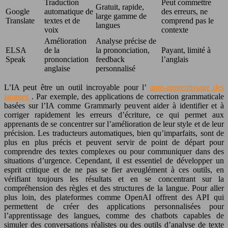
Traduction
Peut commettre
Gratuit, rapide,
Google
automatique de
des erreurs, ne
large gamme de
Translate
textes et de
comprend pas le
langues
voix
contexte
Amélioration
Analyse précise de
ELSA
de la
la prononciation,
Payant, limité à
Speak
prononciation
feedback
l’anglais
anglaise
personnalisé
L’IA peut être un outil incroyable pour l’
auto-apprentissage des
langues
. Par exemple, des applications de correction grammaticale
basées sur l’IA comme Grammarly peuvent aider à identifier et à
corriger rapidement les erreurs d’écriture, ce qui permet aux
apprenants de se concentrer sur l’amélioration de leur style et de leur
précision. Les traducteurs automatiques, bien qu’imparfaits, sont de
plus en plus précis et peuvent servir de point de départ pour
comprendre des textes complexes ou pour communiquer dans des
situations d’urgence. Cependant, il est essentiel de développer un
esprit critique et de ne pas se fier aveuglément à ces outils, en
vérifiant toujours les résultats et en se concentrant sur la
compréhension des règles et des structures de la langue. Pour aller
plus loin, des plateformes comme OpenAI offrent des API qui
permettent de créer des applications personnalisées pour
l’apprentissage des langues, comme des chatbots capables de
simuler des conversations réalistes ou des outils d’analyse de texte