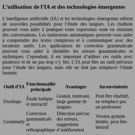
L’utilisation de l’IA et des technologies émergentes
L’intelligence artificielle (IA) et les technologies émergentes offrent
de nouvelles possibilités pour l’étude des langues. Les chatbots
peuvent vous aider à pratiquer votre expression orale en simulant
des conversations. Les traducteurs automatiques peuvent vous aider
à comprendre des textes complexes et à communiquer avec des
locuteurs natifs. Les applications de correction grammaticale
peuvent vous aider à identifier les erreurs grammaticales et
stylistiques. Cependant, il est important d’utiliser ces outils avec
prudence et de ne pas trop s’y fier. L’IA peut être un outil précieux
pour l’étude des langues, mais elle ne doit pas remplacer l’étude
humain.
Fonctionnalité
Outil d’IA
Avantages
Inconvénients
principale
Gratuit, motivant,
Peut être répétitif,
Étude ludique
Duolingo
large gamme de
ne remplace pas
et interactif
langues
un professeur
Correction
Détection précise
Version gratuite
grammaticale
des erreurs,
Grammarly
limitée, peut être
et
suggestions
intrusif
orthographique
d’amélioration