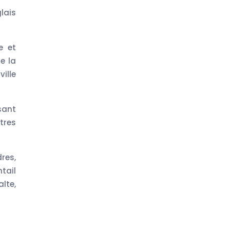
lais
e et
e la
ille
sant
tres
res,
ntail
lte,