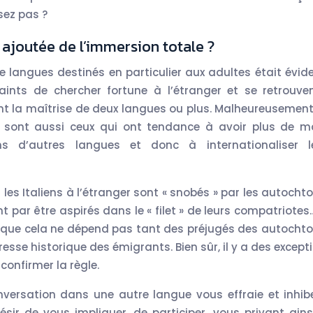
sez pas ?
 ajoutée de l’immersion totale ?
e langues destinés en particulier aux adultes était évide
ints de chercher fortune à l’étranger et se retrouve
ent la maîtrise de deux langues ou plus. Malheureusement,
 sont aussi ceux qui ont tendance à avoir plus de m
 d’autres langues et donc à internationaliser l
es Italiens à l’étranger sont « snobés » par les autochto
 par être aspirés dans le « filet » de leurs compatriotes
se que cela ne dépend pas tant des préjugés des autochto
resse historique des émigrants. Bien sûr, il y a des except
confirmer la règle.
onversation dans une autre langue vous effraie et inhib
ésir de vous impliquer, de participer, vous privant ains