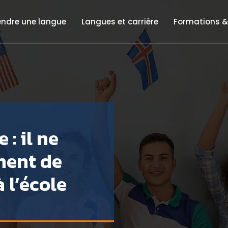
endre une langue
Langues et carrière
Formations &
: il ne
ment de
 l’école