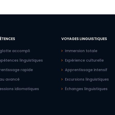
ÉTENCES
VOYAGES LINGUISTIQUES
glotte accompli
Immersion totale
étences linguistiques
Expérience culturelle
entissage rapide
Apprentissage intensif
au avancé
Excursions linguistiques
essions idiomatiques
Échanges linguistiques