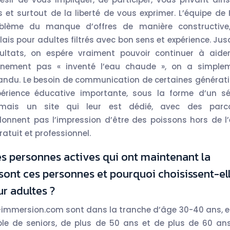
et surtout de la liberté de vous exprimer. L’équipe de F
oblème du manque d’offres de manière constructive
ais pour adultes filtrés avec bon sens et expérience. Jus
sultats, on espére vraiment pouvoir continuer à aide
inement pas « inventé l’eau chaude », on a simple
épandu. Le besoin de communication de certaines générati
périence éducative importante, sous la forme d’un sé
ormais un site qui leur est dédié, avec des parc
donnent pas l’impression d’être des poissons hors de l’
ratuit et professionnel.
es personnes actives qui ont maintenant la
 sont ces personnes et pourquoi choisissent-el
ur adultes ?
ll-immersion.com sont dans la tranche d’âge 30-40 ans, et 
le de seniors, de plus de 50 ans et de plus de 60 ans