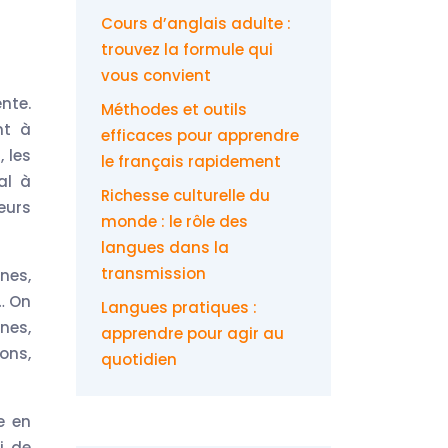
Cours d’anglais adulte :
trouvez la formule qui
vous convient
nte.
Méthodes et outils
nt à
efficaces pour apprendre
 les
le français rapidement
al à
Richesse culturelle du
eurs
monde : le rôle des
langues dans la
transmission
nes,
… On
Langues pratiques :
nes,
apprendre pour agir au
ions,
quotidien
e en
i de