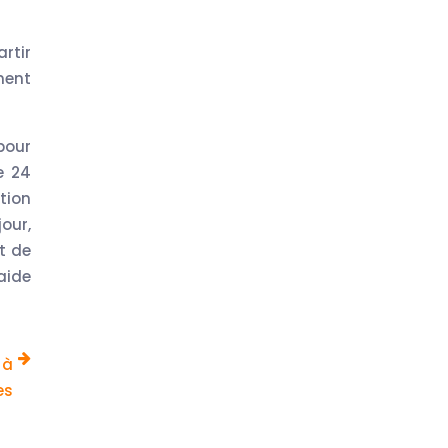
rtir
ment
pour
e 24
tion
jour,
t de
aide
 à
es