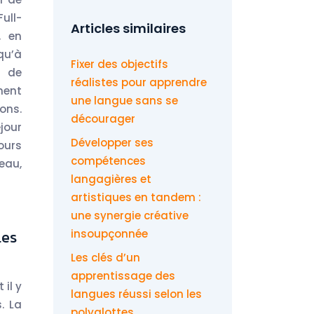
ull-
Articles similaires
, en
qu’à
Fixer des objectifs
r de
réalistes pour apprendre
ment
une langue sans se
ons.
décourager
jour
Développer ses
ours
compétences
eau,
langagières et
artistiques en tandem :
une synergie créative
les
insoupçonnée
Les clés d’un
apprentissage des
il y
langues réussi selon les
. La
polyglottes