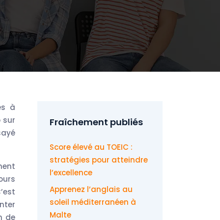
 sur
Fraîchement publiés
ssayé
Score élevé au TOEIC :
stratégies pour atteindre
ement
l’excellence
ours
Apprenez l’anglais au
’est
soleil méditerranéen à
nter
Malte
n de