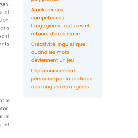
urs,
Améliorer ses
s et
compétences
ion,
langagières : astuces et
dans
retours d’expérience
vent
ants
Créativité linguistique :
quand les mots
deviennent un jeu
L’épanouissement
personnel par la pratique
des langues étrangères
t le
tes,
 ils
u et