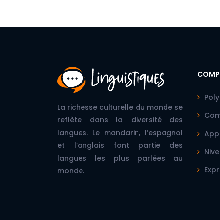
COMP
Poly
La richesse culturelle du monde se
Comp
reflète dans la diversité des
langues. Le mandarin, l’espagnol
Appr
et l’anglais font partie des
Nive
langues les plus parlées au
Expr
monde.