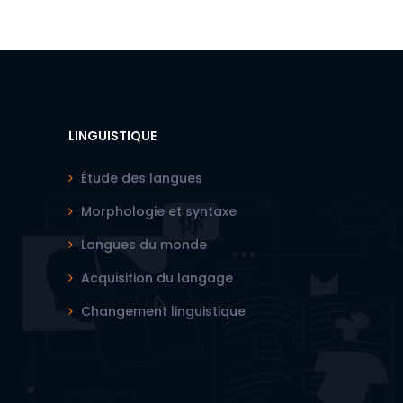
LINGUISTIQUE
Étude des langues
Morphologie et syntaxe
Langues du monde
Acquisition du langage
Changement linguistique