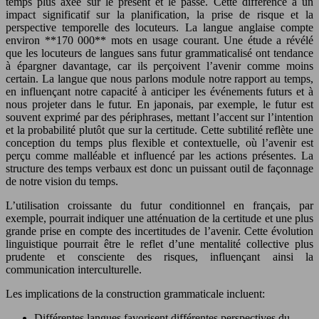
temps plus axée sur le présent et le passé. Cette différence a un
impact significatif sur la planification, la prise de risque et la
perspective temporelle des locuteurs. La langue anglaise compte
environ **170 000** mots en usage courant. Une étude a révélé
que les locuteurs de langues sans futur grammaticalisé ont tendance
à épargner davantage, car ils perçoivent l’avenir comme moins
certain. La langue que nous parlons module notre rapport au temps,
en influençant notre capacité à anticiper les événements futurs et à
nous projeter dans le futur. En japonais, par exemple, le futur est
souvent exprimé par des périphrases, mettant l’accent sur l’intention
et la probabilité plutôt que sur la certitude. Cette subtilité reflète une
conception du temps plus flexible et contextuelle, où l’avenir est
perçu comme malléable et influencé par les actions présentes. La
structure des temps verbaux est donc un puissant outil de façonnage
de notre vision du temps.
L’utilisation croissante du futur conditionnel en français, par
exemple, pourrait indiquer une atténuation de la certitude et une plus
grande prise en compte des incertitudes de l’avenir. Cette évolution
linguistique pourrait être le reflet d’une mentalité collective plus
prudente et consciente des risques, influençant ainsi la
communication interculturelle.
Les implications de la construction grammaticale incluent:
Différentes langues favorisent différentes perspectives du