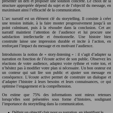
présenter un défi et proposer une solution concrète. Le choix de la
structure appropriée dépend du sujet et de l’objectif du message, en
maximisant ainsi l’efficacité de la communication.
L’arc narratif est un élément clé du storytelling. Il consiste à créer
une tension initiale, à la faire monter progressivement jusqu’à un
point culminant, puis à la résoudre dans la conclusion. Cet arc
narratif maintient l’attention de l’audience et lui procure une
satisfaction intellectuelle et émotionnelle. Une histoire bien
construite laisse une impression durable et incite à l’action, en
renforçant l’impact du message et en motivant l’audience.
Introduisons la notion de « story-listening » : il s’agit d’adapter sa
narration en fonction de l’écoute active de son public. Observez les
réactions de votre audience, adaptez votre rythme et votre ton, et
n’hésitez pas à modifier votre plan si nécessaire. Un bon orateur est
un conteur qui sait lire son public et ajuster son message en
conséquence. L’écoute active permet de construire un dialogue et
d’adapter l’histoire à leurs besoins et leurs connaissances, ce qui
optimise l’engagement et la compréhension.
On estime que 75% des informations sont mieux retenues
lorsqu’elles sont présentées sous forme d’histoires, soulignant
l’importance du storytelling dans la communication.
Définir un objectif clair pour sa narration, en identifiant le