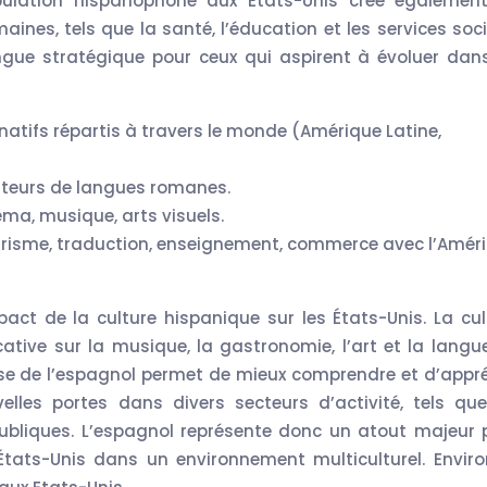
ulation hispanophone aux États-Unis crée égalemen
ines, tels que la santé, l’éducation et les services soci
ngue stratégique pour ceux qui aspirent à évoluer dan
atifs répartis à travers le monde (Amérique Latine,
cuteurs de langues romanes.
néma, musique, arts visuels.
ourisme, traduction, enseignement, commerce avec l’Amér
mpact de la culture hispanique sur les États-Unis. La cul
cative sur la musique, la gastronomie, l’art et la langu
rise de l’espagnol permet de mieux comprendre et d’appré
elles portes dans divers secteurs d’activité, tels que
publiques. L’espagnol représente donc un atout majeur 
États-Unis dans un environnement multiculturel. Enviro