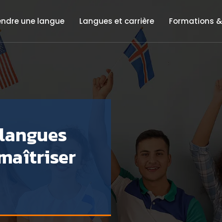
endre une langue
Langues et carrière
Formations &
 langues
 maîtriser