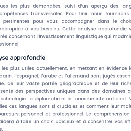
ues les plus demandées, suivi d’un aperçu des lan
mpétences transversales. Pour finir, nous fournirons
 pertinentes pour vous accompagner dans le choi
 appropriée à vos besoins. Cette analyse approfondie 
irée concernant l’investissement linguistique qui maximi
ssionnel.
alyse approfondie
s les plus utiles actuellement, en mettant en évidence l
arin, l’espagnol, l’arabe et l’allemand sont jugés essent
ue, de leur vaste portée géographique et de leur rich
résente des perspectives uniques dans des domaines a
technologie, la diplomatie et le tourisme international. 
lles ces langues sont si cruciales et comment leur maît
parcours personnel et professionnel. La compréhension
idera à faire un choix judicieux et à concentrer vos eff
s.