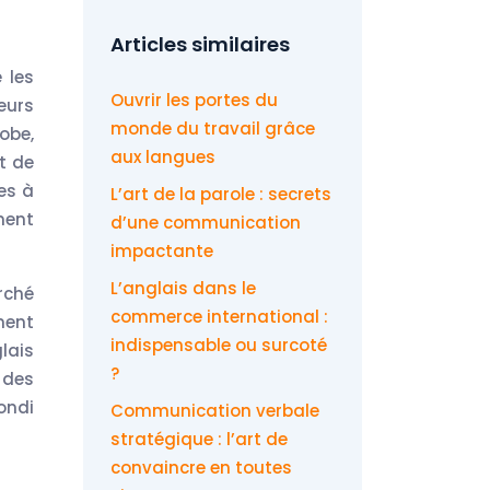
Articles similaires
 les
Ouvrir les portes du
eurs
monde du travail grâce
lobe,
aux langues
t de
es à
L’art de la parole : secrets
ment
d’une communication
impactante
L’anglais dans le
rché
commerce international :
ment
indispensable ou surcoté
lais
?
 des
ondi
Communication verbale
stratégique : l’art de
convaincre en toutes