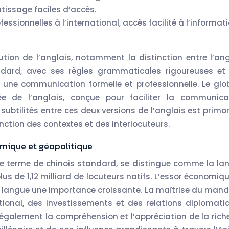
issage faciles d’accès.
essionnelles à l’international, accès facilité à l’informati
ution de l’anglais, notamment la distinction entre l’ang
andard, avec ses règles grammaticales rigoureuses et
r une communication formelle et professionnelle. Le glob
ée de l’anglais, conçue pour faciliter la communica
ubtilités entre ces deux versions de l’anglais est primor
ction des contextes et des interlocuteurs.
omique et géopolitique
e terme de chinois standard, se distingue comme la la
s de 1,12 milliard de locuteurs natifs. L’essor économiqu
te langue une importance croissante. La maîtrise du mand
ional, des investissements et des relations diplomati
 également la compréhension et l’appréciation de la rich