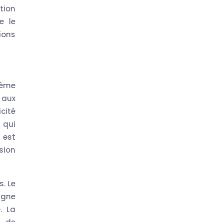
tion
e le
ions
ième
 aux
cité
 qui
 est
sion
s. Le
agne
. La