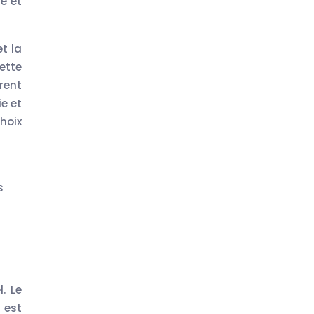
ie et
t la
ette
rent
ie et
hoix
s
. Le
 est