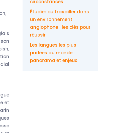
circonstances
Étudier ou travailler dans
on,
un environnement
anglophone : les clés pour
lais
réussir
 son
Les langues les plus
ish,
parlées au monde :
tion
panorama et enjeux
dial
ngue
e et
arin
ques
esse