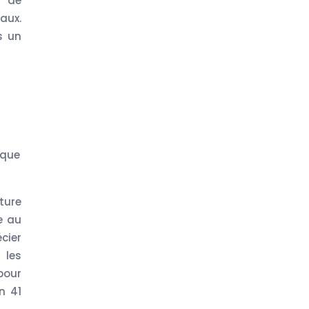
t de
aux.
s un
ique
ture
e au
cier
 les
pour
n 41