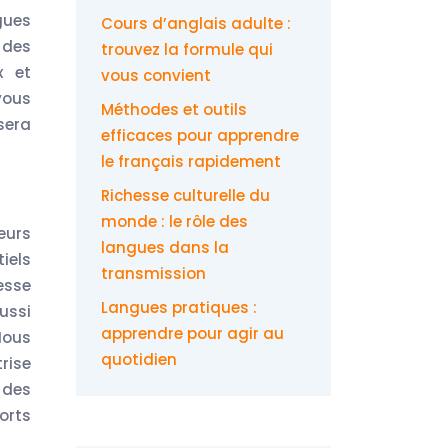
gues
Cours d’anglais adulte :
 des
trouvez la formule qui
x et
vous convient
vous
Méthodes et outils
sera
efficaces pour apprendre
le français rapidement
Richesse culturelle du
monde : le rôle des
eurs
langues dans la
iels
transmission
esse
Langues pratiques :
ussi
apprendre pour agir au
Nous
quotidien
rise
 des
orts