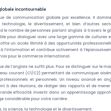
globale incontournable
ue de communication globale par excellence. Il domine
la technologie, le divertissement, et bien d’autres sect
iard le nombre de personnes parlant anglais à travers le g
able pour dialoguer avec une large gamme de cultures e
ffre un accès illimité à des opportunités professionnell
cès à l’information et contribue activement à l’épanouisse
hoix pour le commerce international.
de l’anglais ne suffit plus. Pour se distinguer sur le ma
un niveau courant (C1/C2) permettant de communiquer aisé
professionnels et personnels. Un niveau avancé en ang
ment à des réunions, de rédiger des rapports et de mener
rande efficacité. Investir dans un apprentissage approf
e considérable pour votre carrière.
 la science, la technologie et le divertissement.