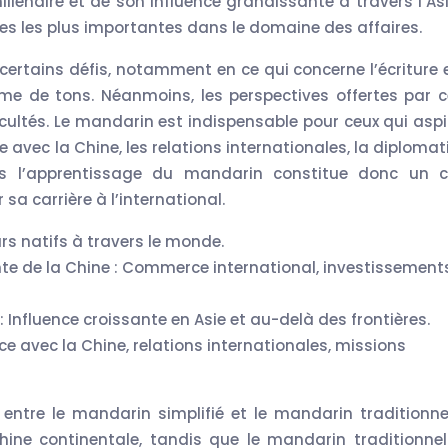
millénaire et de son influence grandissante à travers l’As
es les plus importantes dans le domaine des affaires.
ertains défis, notamment en ce qui concerne l’écriture e
me de tons. Néanmoins, les perspectives offertes par c
ultés. Le mandarin est indispensable pour ceux qui aspi
 avec la Chine, les relations internationales, la diplomat
ns l’apprentissage du mandarin constitue donc un c
sa carrière à l’international.
s natifs à travers le monde.
e de la Chine : Commerce international, investissement
: Influence croissante en Asie et au-delà des frontières.
e avec la Chine, relations internationales, missions
n entre le mandarin simplifié et le mandarin traditionnel
ine continentale, tandis que le mandarin traditionnel