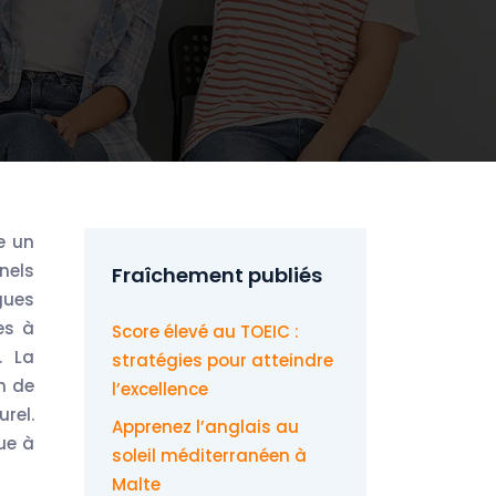
nels
Fraîchement publiés
gues
es à
Score élevé au TOEIC :
. La
stratégies pour atteindre
n de
l’excellence
rel.
Apprenez l’anglais au
ue à
soleil méditerranéen à
Malte