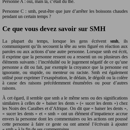
Personne A : oui, mais là, c’était du thé.
Personne C : smh, peut-être que jure d’arrêter les boissons chaudes
pendant un certain temps ?
Ce que vous devez savoir sur SMH
La plupart du temps, lorsque les gens écrivent
smh
, ils
communiquent qu’ils secouent la tête au sens figuré en réaction aux
paroles ou aux actions d’une autre personne. Lorsque smh est écrit,
il exprime que la personne ressent ou a ressenti un ou plusieurs des
éléments suivants : l’incrédulité ou le jugement négatif de ce qu’une
personne a dit ou fait, par exemple la croyance que la personne est
ignorante, ou stupide, ou menteur ou raciste. Smh est également
utilisé pour exprimer l’exaspération, le dédain, le dégoût ou la colère
à cause des raisons précédemment énumérées ou pour d’autres
raisons.
À cet égard, il semble que smh a le même sens ou des significations
similaires à celles de « baiser les dents » (« sucer les dents ») chez
les Noirs des Caraïbes et d’Afrique. On dit que « baiser les dents »,
« sucer les dents » et « smh » ont un élément d’impatience accrue
envers la personne dont les commentaires ou les actions ont poussé
cette personne à faire ce geste ou ont amené l’écrivain à ajouter
« smh » à la fin de ses commentaires.