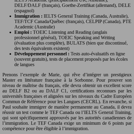
DELF/DALF (français), Goethe-Zertifikat (allemand), DELE
(espagnol)
Immigration :
IELTS General Training (Canada, Australie),
TEF/TCF Canada/Québec (français), CELPIP (Canada), PTE
Academic (Australie)
Emploi :
TOEIC Listening and Reading (anglais
professionnel général), TOEIC Speaking and Writing
(évaluation plus complète), BULATS (bien que discontinué,
des tests équivalents existent)
Développement personnel :
Tests auto-évaluatifs en ligne
(souvent gratuits), tests de placement proposés par les écoles
de langues
Prenons l’exemple de Marie, qui rêve d’intégrer un prestigieux
Master en littérature française à la Sorbonne. Pour prouver son
niveau de maîtrise du français, elle devra obtenir un excellent score
au DELF B2 ou au DALF C1, certifications reconnues par les
universités françaises et alignées sur les niveaux du Cadre Européen
Commun de Référence pour les Langues (CECRL). En revanche, si
Paul souhaite immigrer de manière permanente au Canada, il devra
réussir un test comme le TEF Canada ou l’IELTS General Training,
qui sont spécifiquement approuvés par les autorités canadiennes de
l’immigration. Le TEF Canada exige un minimum de 6 points par
compétence pour être éligible à l’immigration.